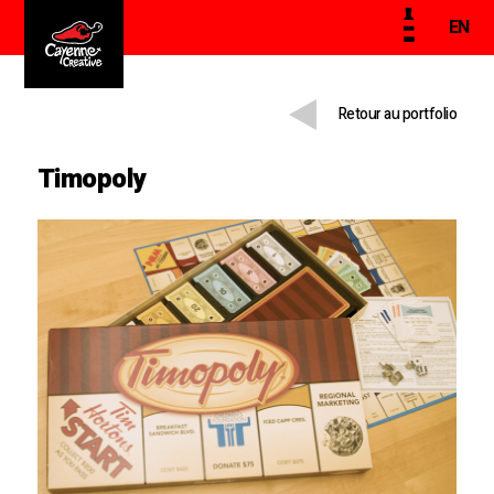
EN
Retour au portfolio
Timopoly